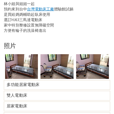
林小姐與姐姐一起
預約來到台中
台灣電動床工廠
體驗館試躺
是買給媽媽輔助起臥床使用
選訂HJ63三馬達電動床
家中特別整修設置無障礙空間
方便有輪子的洗澡椅進出
照片
多功能居家電動床
雙人電動床
居家電動床