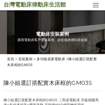
台灣電動床律動床生活館
電動床安裝案例
購買電動床客戶安裝案例、由安裝師傅到府組裝
首頁
>
安裝案例
>
多功能居家電動床
>
​陳小姐選訂搭配實
木床框的GM03S
​陳小姐選訂搭配實木床框的GM03S
​陳小姐選訂搭配實木床框
的GM03S
陳小姐選訂搭配實木床框的GM03S 二馬達電動床 升級德國馬