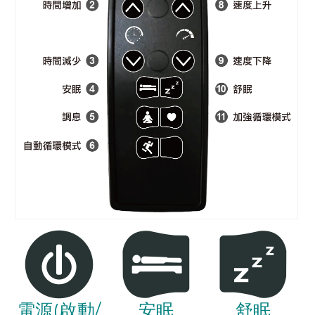
電源(啟動/
安眠
舒眠