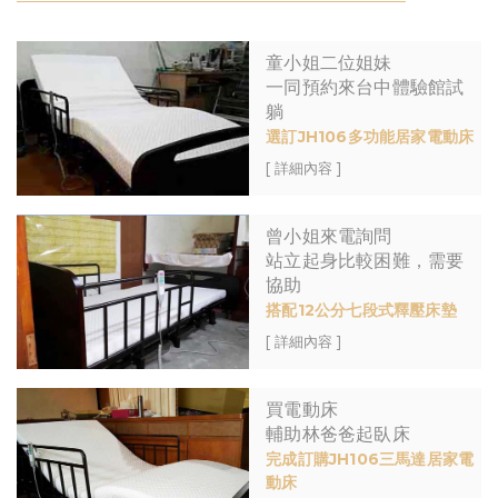
童小姐二位姐妹
一同預約來台中體驗館試
躺
選訂JH106多功能居家電動床
[ 詳細內容 ]
曾小姐來電詢問
站立起身比較困難，需要
協助
搭配12公分七段式釋壓床墊
[ 詳細內容 ]
買電動床
輔助林爸爸起臥床
完成訂購JH106三馬達居家電
動床