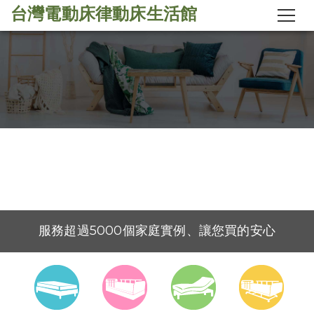
台灣電動床律動床生活館
台灣電動床工廠
台灣電動床律動床生活館
台灣工廠製造直營銷售
『律動床全台首發，工廠直售特惠』
服務超過5000個家庭實例、讓您買的安心