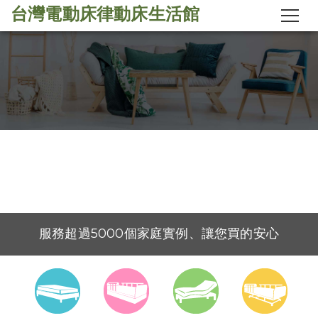
台灣電動床律動床生活館
台灣電動床工廠
台灣電動床律動床生活館
台灣工廠製造直營銷售
『律動床全台首發，工廠直售特惠』
服務超過5000個家庭實例、讓您買的安心