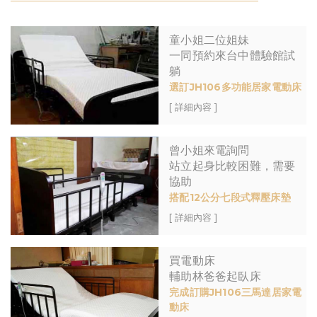
童小姐二位姐妹
一同預約來台中體驗館試
躺
選訂JH106多功能居家電動床
[ 詳細內容 ]
曾小姐來電詢問
站立起身比較困難，需要
協助
搭配12公分七段式釋壓床墊
[ 詳細內容 ]
買電動床
輔助林爸爸起臥床
完成訂購JH106三馬達居家電
動床